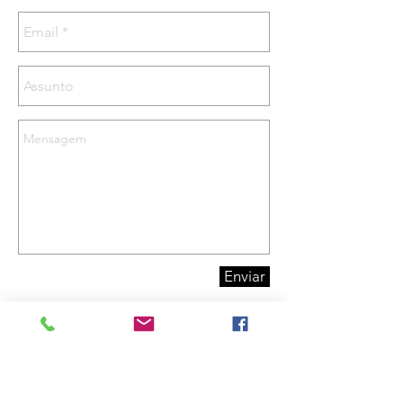
Enviar
Endereço
Av. Embaixador Abelardo Bueno, nº 01,
Bloco 01 - Sala 406 D.
Barra da Tijuca. CEP:
22775-040